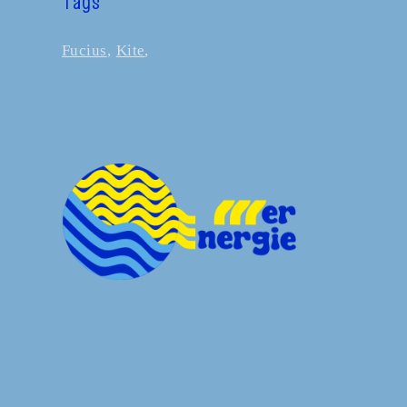
Tags
Fucius
Kite