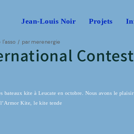
Jean-Louis Noir
Projets
In
 l'asso
par
merenergie
ernational Contest
 bateaux kite à Leucate en octobre. Nous avons le plaisir
 l’Armor Kite, le kite tende